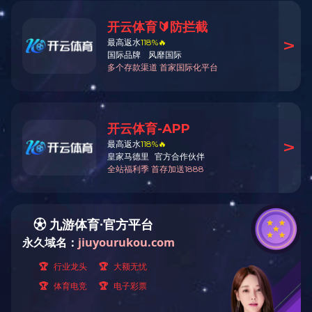
|
世界杯官方入口
|
LD官方网站（中国）
|
星空网站网页版入口
|