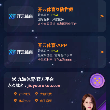
|
世界杯官方入口
|
LD官方网站（中国）
|
星空网站网页版入口
|