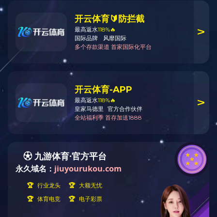
|
世界杯官方入口
|
LD官方网站（中国）
|
星空网站网页版入口
|