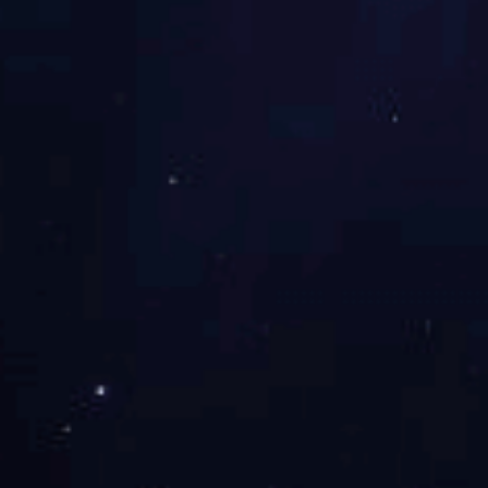
tags:
更新时间：21
相关产品
该分类暂
热门地区
河南磷酸
铁锂电池
联系人：