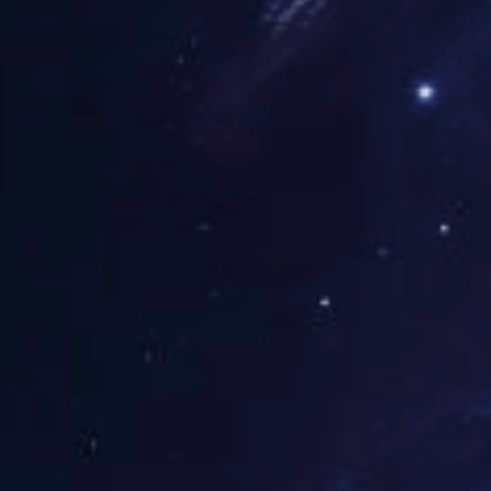
化，不会
循环寿
磷酸铁锂电
寿命， 高
产品
IFR 1
IFR 1
IFR 1
IFR 2
IFR 2