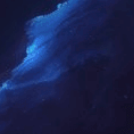
是非常稳定的。
场要求达到4000-5000次以上， 保证8-10年的使用
00次左右。
外形尺寸
压
至大放电倍率
直径
高度
14±0.2
50 ±0.5
2C
18±0.2
50 ±0.5
2C
18±0.2
65 ±0.5
2C
22 ±0.2
43 ±0.5
2C
22 ±0.2
65 ±0.5
2C