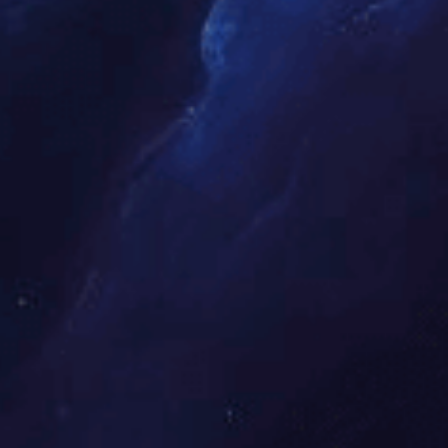
6650
3600
3000
85
﹤50
3.2
2700
6000
5000
145
﹤50
3.2
工作环境温度：充电温度：0-55°C,放电温度：
电池与铅酸电池对比总结:
项目
磷酸铁锂电池
主要原料为铜、铝、磷酸铁锂、六氟磷酸锂
环保
保，符合欧洲ROHS标准，为环保电池
1C充放电循环可达2000次，容量保持率在8
循环寿命
上，是铅酸电池的5倍，预计使用10年以
放电特性
放电平台稳定，电池组可靠性高，放电倍率
磷酸铁锂电池无需维护，且硫酸根化学键的结