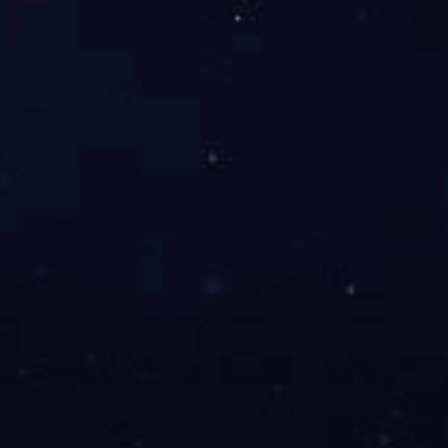
电池
，
河北磷酸铁锂电池
，
四川磷酸铁锂电池
，
山西磷酸