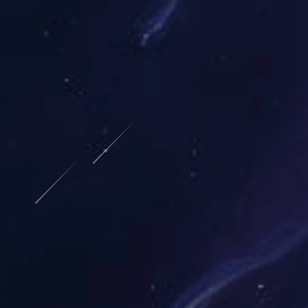
安徽国家电网磷酸铁锂电池组(-40°C~+70°C )
磷酸铁锂
安徽便携式移动电源
3.2V，充
安徽军用华体会电竞官方网站【中国】有限公司官网组(-40°C~+
充电过程
安徽太阳能路杆灯锂电池
极，维持
安徽集中供电系统及火灾报警磷酸铁锂电池模块
能量。
安徽通信基站磷酸铁锂电池模块
磷酸铁锂
磷酸铁
安徽各类民用锂电池组
能量密
安徽高温电池
据报道，2
安徽低温电池
的水平，个
安徽镍氢电池
性能
磷酸铁锂