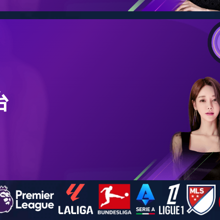
安徽磷酸铁锂