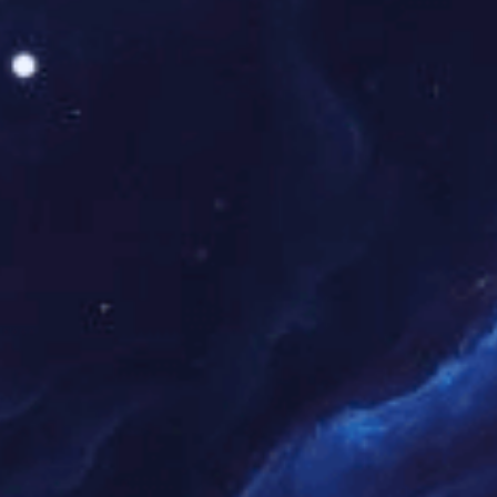
燃烧爆炸，并且即使在短路、过充、挤压、针刺等特殊条件下，仍然
命长
池1C循环寿命普遍达2000次， 甚至达到3500次以上， 而对于储能市
于三元电池1000多次的循环寿命， 而长寿命铅酸电池的循环寿命在3
容量
型号
至大重量
内阻
标称电
典型容量
至小容量
4500
600
500
20
﹤50
3.2
8500
1200
1000
32
﹤50
3.2
8650
1600
1300
42
﹤50
3.2
2430
1600
1400
45
﹤50
3.2
2650
2200
2000
62
﹤50
3.2