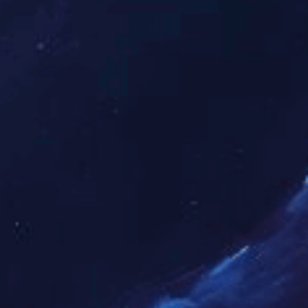
电竞官方网站【中国】有限公司官网，单体额定电压为
极碳材料；同时从正极释放出电子，自外电路到达负
极，同时负极释放电子，自外电路到达正极，为外界提供
率小、无记忆效应的优点。
2019年一些大的电池厂家大概能做到175-180Wh/kg
放电平台，因此，在充放电过程中电池的结构不会发生变