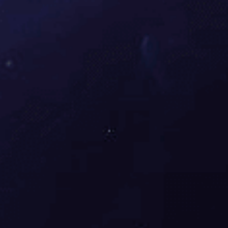
26 ±0.2
65.5±0.5
2C
32 ±0.2
70 ±0.5
2C
-40°C-70°C
铅酸电池
等，环
主要原料为铅、锑、硫酸等，含重金属，对环
。
境造成严重污染。
0%以
循环寿命300-500次。
上。
不同放电倍率下，其放房间输出特性有很大的
高。
差别。
合力比