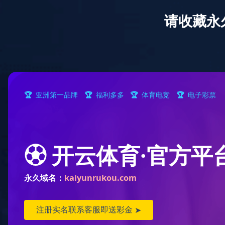
欢迎访问华体会电竞官方网站【中国】有限公司官网网站
网站首页
关于我