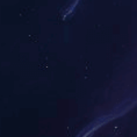
河北国家电网磷酸铁锂电池组(-40°C~+70°C )
磷酸铁锂
河北便携式移动电源
3.2V，充
河北军用华体会电竞官方网站【中国】有限公司官网组(-40°C~+
充电过程
河北太阳能路杆灯锂电池
极，维持
河北集中供电系统及火灾报警磷酸铁锂电池模块
能量。
河北通信基站磷酸铁锂电池模块
磷酸铁锂
磷酸铁
河北各类民用锂电池组
能量密
河北高温电池
据报道，2
河北低温电池
的水平，个
河北镍氢电池
性能
磷酸铁锂