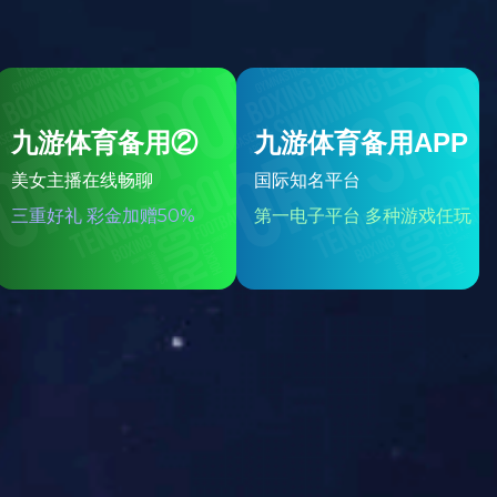
手机浏览
更方便