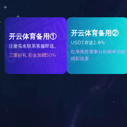
寻找您心目中的产品 。
河北华体会电竞官方网站【中国】有限公司官网
河北磷酸铁锂电池
河北磷酸铁锂电池
河北磷酸铁锂电池-40°C
河北华体会电竞官方网站【中国】有限公司官网
河北锰酸锂电池
河北消防应急灯具电池
河北电动车锂电池
产品详