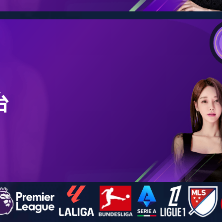
河北磷酸铁锂