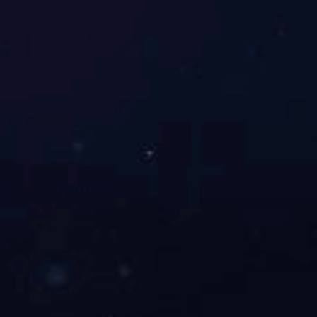
河北磷酸铁锂电池厂家，河北磷酸铁锂电池价格
/12/09 11:15:12 【
打印此页
】 【
关闭
】
【返回上一页】
无相关产品！
产品
铁锂电池
，
山东磷酸铁锂电池
，
广东磷酸铁锂电池
，
江苏磷酸铁锂
，
浙江磷酸铁锂电池
，
辽宁磷酸铁锂电池
，
安徽磷酸铁锂电池
电话/传真：