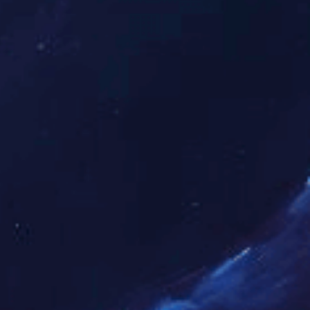
电竞官方网站【中国】有限公司官网，单体额定电压为
极碳材料；同时从正极释放出电子，自外电路到达负
极，同时负极释放电子，自外电路到达正极，为外界提供
率小、无记忆效应的优点。
2019年一些大的电池厂家大概能做到175-180Wh/kg
放电平台，因此，在充放电过程中电池的结构不会发生变