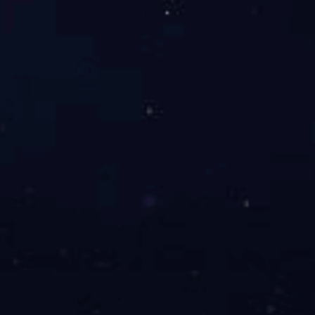
电池
，
河北磷酸铁锂电池
，
四川磷酸铁锂电池
，
山西磷酸