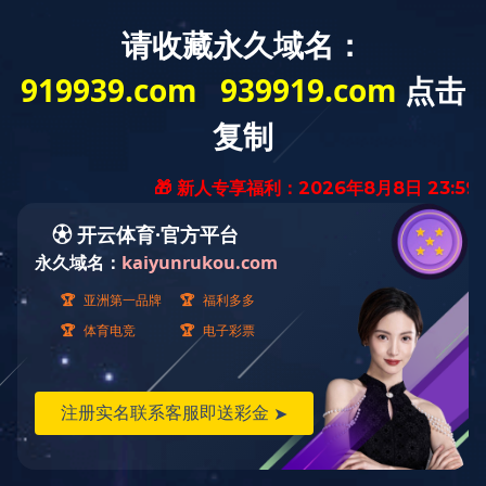
:(
无法加载模块:KcAEbYN
错误位置
FILE:
/home/wwwroot/xs18453470/wwwroot/ThinkPHP/Common/fun
LINE: 112
3.1.3
ThinkPHP
{ Fast & Simple OOP PHP Framework
} -- [ WE CAN DO IT JUST THINK ]
买球正规平台·（中国）官网
|
华体会体育
|
九游·官方版在线入口
|
星空平台
|
乐鱼直播官网_乐鱼(中国)官方
|
九游j9官方网站入口