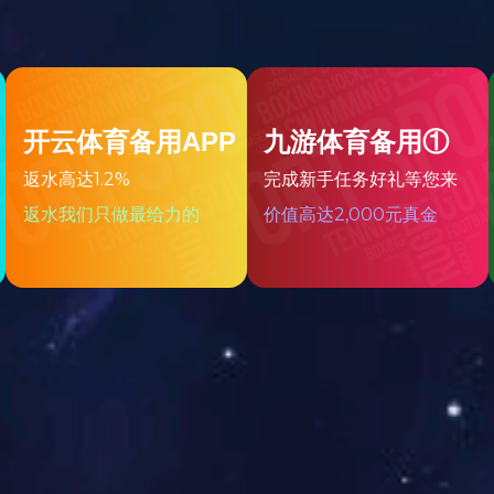
产品分类:
磷酸铁锂电池
公司名称:
山东电源有限公司
价格:
来电咨询
添加时间:
21/12/09
二 维 码:
情