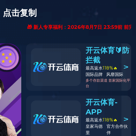
国化学与物理电源协会常务理事单位。