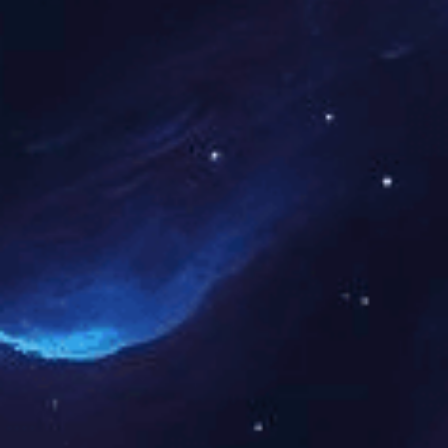
IFR 2
IFR 3
磷酸铁锂