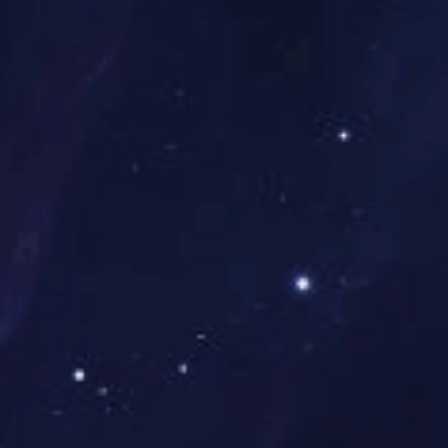
电池是一种使用磷酸铁锂作为正极材料，碳作为负极材料的华体会
电截止电压为3.6V~3.65V。
70°C )
中，磷酸铁锂中的部分锂离子脱出，经电解质传递到负极，嵌入负
化学反应的平衡。放电过程中，锂离子自负极脱出，经电解质到达正
电池具有工作电压高、能量密度大、循环寿命长、性能好、自放电
锂电池特性：
度较高
018年量产的方形铝壳磷酸铁锂电池单体能量密度在160Wh/kg 左右，
别厉害的厂家采用叠片工艺、容量做得大些，或能做到185Wh/kg。
好
电池正极材料电化学性能比较稳定， 这决定了它具有着平稳的充