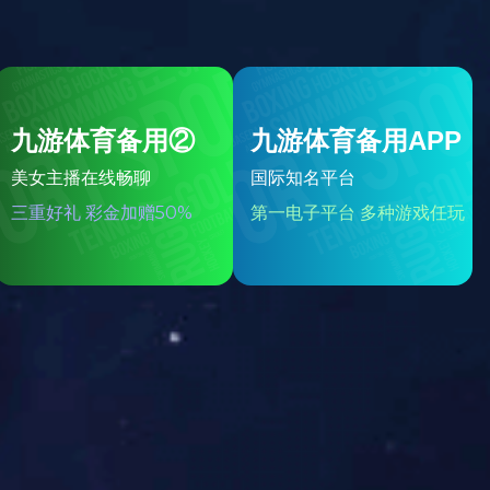
手机浏览
更方便