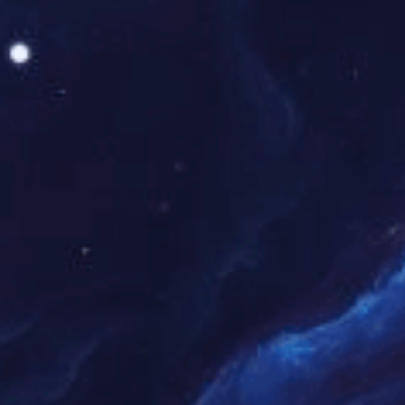
燃烧爆炸，并且即使在短路、过充、挤压、针刺等特殊条件下，仍然
命长
池1C循环寿命普遍达2000次， 甚至达到3500次以上， 而对于储能市
于三元电池1000多次的循环寿命， 而长寿命铅酸电池的循环寿命在3
容量
型号
至大重量
内阻
标称电
典型容量
至小容量
4500
600
500
20
﹤50
3.2
8500
1200
1000
32
﹤50
3.2
8650
1600
1300
42
﹤50
3.2
2430
1600
1400
45
﹤50
3.2
2650
2200
2000
62
﹤50
3.2