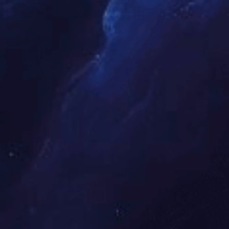
6650
3600
3000
85
﹤50
3.2
2700
6000
5000
145
﹤50
3.2
工作环境温度：充电温度：0-55°C,放电温度：
电池与铅酸电池对比总结:
项目
磷酸铁锂电池
主要原料为铜、铝、磷酸铁锂、六氟磷酸锂
环保
保，符合欧洲ROHS标准，为环保电池
1C充放电循环可达2000次，容量保持率在8
循环寿命
上，是铅酸电池的5倍，预计使用10年以
放电特性
放电平台稳定，电池组可靠性高，放电倍率
磷酸铁锂电池无需维护，且硫酸根化学键的结