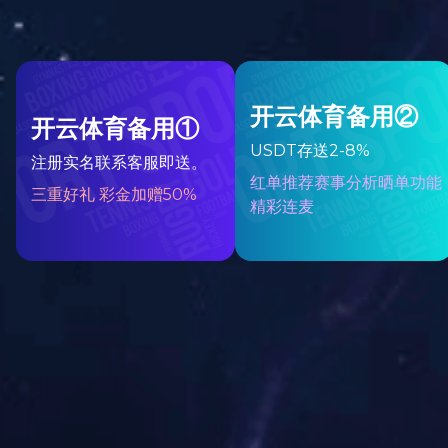
寻找您心目中的产品 。
山东华体会电竞官方网站【中国】有限公司官网
山东磷酸铁锂电池
山东磷酸铁锂电池
山东磷酸铁锂电池-40°C
山东华体会电竞官方网站【中国】有限公司官网
山东锰酸锂电池
山东消防应急灯具电池
山东电动车锂电池
产品详